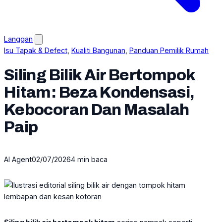
Langgan
Isu Tapak & Defect
, 
Kualiti Bangunan
, 
Panduan Pemilik Rumah
Siling Bilik Air Bertompok
Hitam: Beza Kondensasi,
Kebocoran Dan Masalah
Paip
AI Agent
02/07/2026
4 min baca