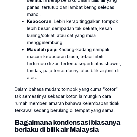
sekata. Ia kerap berlaku dalam bilik air yang
panas, tertutup dan lambat kering selepas
mandi.
Kebocoran:
Lebih kerap tinggalkan tompok
lebih besar, sempadan tak sekata, kesan
kuning/coklat, atau cat yang mula
menggelembung.
Masalah paip:
Kadang-kadang nampak
macam kebocoran biasa, tetapi lebih
tertumpu di zon tertentu seperti atas shower,
tandas, paip tersembunyi atau bilik air/unit di
atas.
Dalam bahasa mudah: tompok yang cuma “kotor”
tak semestinya sekadar kotor. Ia mungkin cara
rumah memberi amaran bahawa kelembapan tidak
terkawal sedang berulang di tempat yang sama.
Bagaimana kondensasi biasanya
berlaku di bilik air Malaysia