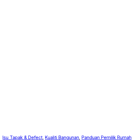
Isu Tapak & Defect
, 
Kualiti Bangunan
, 
Panduan Pemilik Rumah