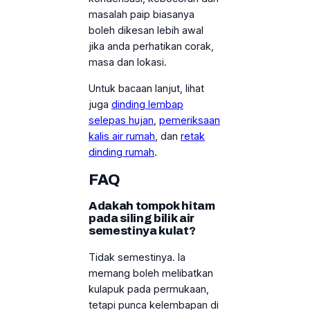
masalah paip biasanya
boleh dikesan lebih awal
jika anda perhatikan corak,
masa dan lokasi.
Untuk bacaan lanjut, lihat
juga
dinding lembap
selepas hujan
,
pemeriksaan
kalis air rumah
, dan
retak
dinding rumah
.
FAQ
Adakah tompok hitam
pada siling bilik air
semestinya kulat?
Tidak semestinya. Ia
memang boleh melibatkan
kulapuk pada permukaan,
tetapi punca kelembapan di