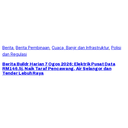
Berita
, 
Berita Pembinaan
, 
Cuaca, Banjir dan Infrastruktur
, 
Polisi
dan Regulasi
Berita Buildr Harian 7 Ogos 2026: Elektrik Pusat Data
RM146.5j, Naik Taraf Pencawang, Air Selangor dan
Tender Lebuh Raya