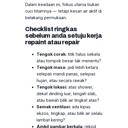
Dalam keadaan ini, fokus utama bukan
cuci hitamnya — tetapi kesan air aktif di
belakang permukaan.
Checklist ringkas
sebelum anda setuju kerja
repaint atau repair
Tengok corak:
titik halus sekata
atau tompok besar tak menentu?
Tengok masa:
jadi lebih ketara
selepas mandi panas, selepas
hujan, atau secara rawak?
Tengok lokasi:
atas shower,
dekat dinding luar, tengah slab,
atau bawah bilik air tingkat atas?
Semak ventilasi:
ada kipas
ekzos, tingkap, atau bilik air selalu
lambat kering?
Ambil gambar berkala:
rekod