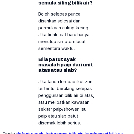
semula siling bilik air?
Boleh selepas punca
disahkan selesai dan
permukaan cukup kering.
Jika tidak, cat baru hanya
menutup simptom buat
sementara waktu.
Bila patut syak
masalah paip dari unit
atas atau slab?
Jika tanda lembap ikut zon
tertentu, berulang selepas
penggunaan bilik air di atas,
atau melibatkan kawasan
sekitar paip/shower, isu
paip atau slab patut
disemak lebih serius.
Topik:
defect rumah
, 
kebocoran bilik air
, 
kondensasi bilik air
, 