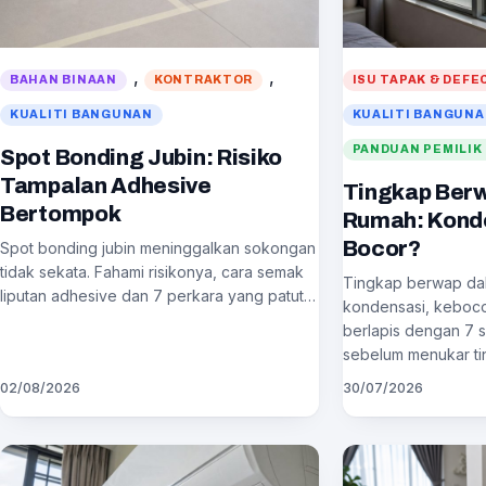
, 
, 
BAHAN BINAAN
KONTRAKTOR
ISU TAPAK & DEFE
KUALITI BANGUNAN
KUALITI BANGUN
PANDUAN PEMILIK
Spot Bonding Jubin: Risiko
Tampalan Adhesive
Tingkap Ber
Bertompok
Rumah: Kond
Bocor?
Spot bonding jubin meninggalkan sokongan
tidak sekata. Fahami risikonya, cara semak
Tingkap berwap da
liputan adhesive dan 7 perkara yang patut…
kondensasi, keboco
berlapis dengan 7 s
sebelum menukar t
02/08/2026
30/07/2026