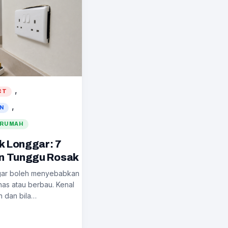
, 
CT
, 
AN
 RUMAH
k Longgar: 7
n Tunggu Rosak
ggar boleh menyebabkan
anas atau berbau. Kenal
n dan bila…