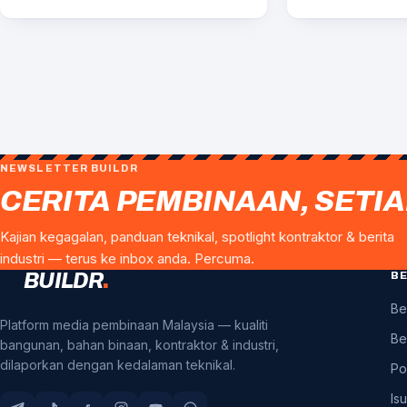
NEWSLETTER BUILDR
CERITA PEMBINAAN, SETIA
Kajian kegagalan, panduan teknikal, spotlight kontraktor & berita
industri — terus ke inbox anda. Percuma.
BE
BUILDR
.
Be
Platform media pembinaan Malaysia — kualiti
Be
bangunan, bahan binaan, kontraktor & industri,
dilaporkan dengan kedalaman teknikal.
Po
Is