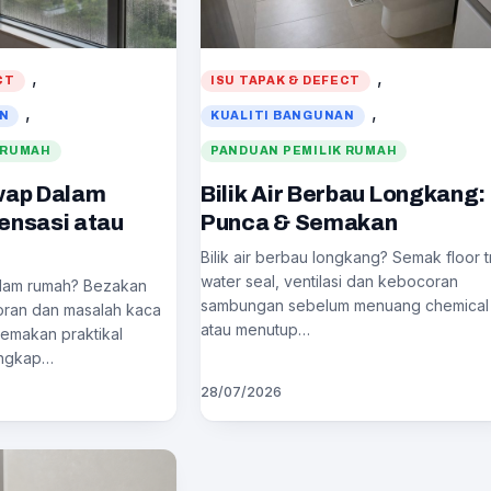
, 
, 
CT
ISU TAPAK & DEFECT
, 
, 
AN
KUALITI BANGUNAN
 RUMAH
PANDUAN PEMILIK RUMAH
wap Dalam
Bilik Air Berbau Longkang:
ensasi atau
Punca & Semakan
Bilik air berbau longkang? Semak floor t
water seal, ventilasi dan kebocoran
lam rumah? Bezakan
sambungan sebelum menuang chemical
ran dan masalah kaca
atau menutup…
emakan praktikal
ingkap…
28/07/2026