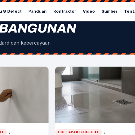
u & Defect
Panduan
Kontraktor
Video
Sumber
Tent
I BANGUNAN
tandard dan kepercayaan
, 
, 
CT
ISU TAPAK & DEFECT