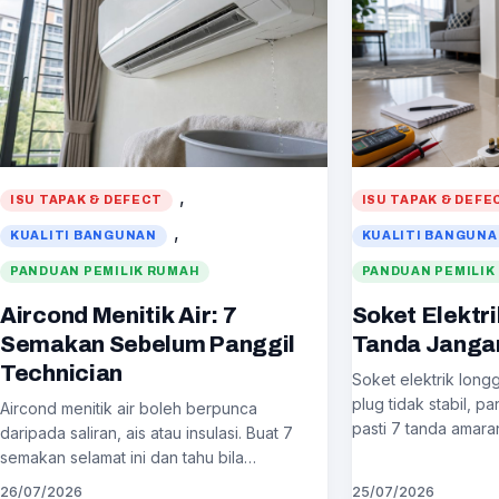
, 
ISU TAPAK & DEFECT
ISU TAPAK & DEFE
, 
KUALITI BANGUNAN
KUALITI BANGUN
PANDUAN PEMILIK RUMAH
PANDUAN PEMILIK
Aircond Menitik Air: 7
Soket Elektri
Semakan Sebelum Panggil
Tanda Janga
Technician
Soket elektrik lon
plug tidak stabil, p
Aircond menitik air boleh berpunca
pasti 7 tanda amara
daripada saliran, ais atau insulasi. Buat 7
semakan selamat ini dan tahu bila…
26/07/2026
25/07/2026