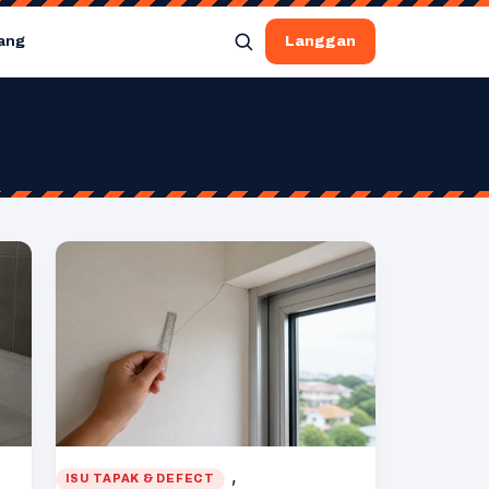
ang
Langgan
, 
ISU TAPAK & DEFECT