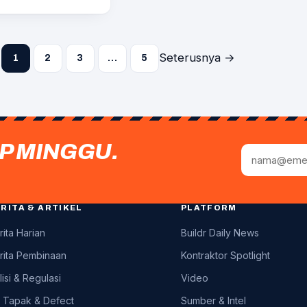
Seterusnya →
1
2
3
…
5
P MINGGU.
Alamat
emel
RITA & ARTIKEL
PLATFORM
rita Harian
Buildr Daily News
rita Pembinaan
Kontraktor Spotlight
lisi & Regulasi
Video
u Tapak & Defect
Sumber & Intel