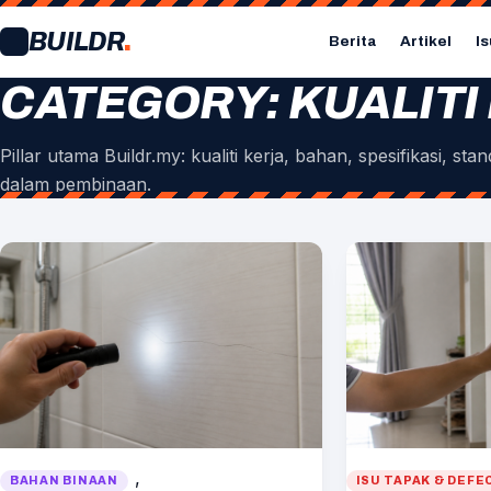
Skip
BUILDR
.
to
Berita
Artikel
Is
content
CATEGORY:
KUALIT
Pillar utama Buildr.my: kualiti kerja, bahan, spesifikasi, s
dalam pembinaan.
, 
BAHAN BINAAN
ISU TAPAK & DEFE